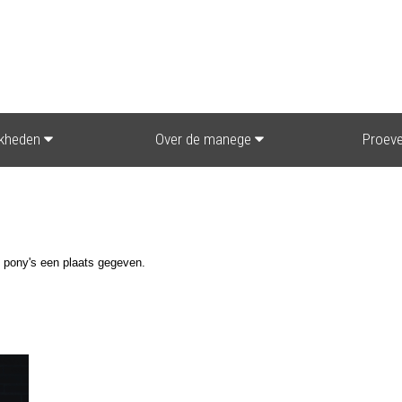
jkheden
Over de manege
Proeve
 pony's een plaats gegeven.