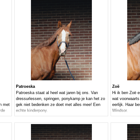
Patroeska
Zoë
Patroeska staat al heel wat jaren bij ons. Van
Hi ik ben Zoë e
dressurlessen, springen, ponykamp je kan het zo
wat voorwaarts 
en met
gek niet bedenken ze doet met alles mee! Een
eerlijk. Haar b
rde
echte kinderpony.
Windsor.